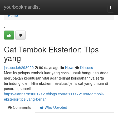
Home
yourbookmarklist
Togg
navi
Home
1
Cat Tembok Eksterior: Tips
yang
jakubcdeh298020
90 days ago
News
Discuss
Memilih pelapis tembok luar yang cocok untuk bangunan Anda
merupakan keputusan vital agar terlihat keindahannya serta
terlindungi oleh iklim ekstrem. Evaluasi jenis cat yang umum di
pasaran, seperti
https://tiannarrns001712.ttblogs.com/21111721/cat-tembok-
eksterior-tips-yang-benar
Comments
Who Upvoted