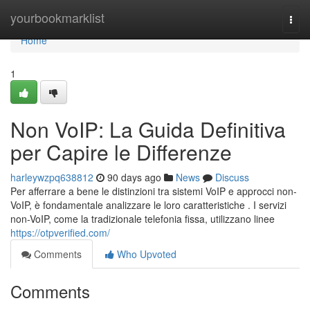
Home
yourbookmarklist
Togg
navi
Home
1
Non VoIP: La Guida Definitiva
per Capire le Differenze
harleywzpq638812
90 days ago
News
Discuss
Per afferrare a bene le distinzioni tra sistemi VoIP e approcci non-
VoIP, è fondamentale analizzare le loro caratteristiche . I servizi
non-VoIP, come la tradizionale telefonia fissa, utilizzano linee
https://otpverified.com/
Comments
Who Upvoted
Comments