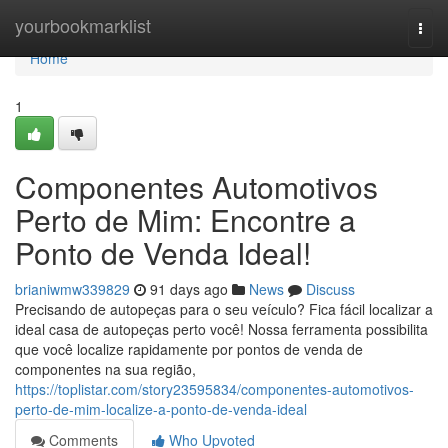
Home
yourbookmarklist
Togg
navi
Home
1
Componentes Automotivos
Perto de Mim: Encontre a
Ponto de Venda Ideal!
brianiwmw339829
91 days ago
News
Discuss
Precisando de autopeças para o seu veículo? Fica fácil localizar a
ideal casa de autopeças perto você! Nossa ferramenta possibilita
que você localize rapidamente por pontos de venda de
componentes na sua região,
https://toplistar.com/story23595834/componentes-automotivos-
perto-de-mim-localize-a-ponto-de-venda-ideal
Comments
Who Upvoted