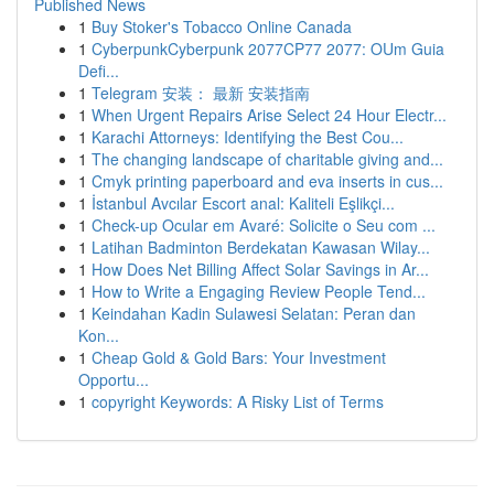
Published News
1
Buy Stoker's Tobacco Online Canada
1
CyberpunkCyberpunk 2077CP77 2077: OUm Guia
Defi...
1
Telegram 安装： 最新 安装指南
1
When Urgent Repairs Arise Select 24 Hour Electr...
1
Karachi Attorneys: Identifying the Best Cou...
1
The changing landscape of charitable giving and...
1
Cmyk printing paperboard and eva inserts in cus...
1
İstanbul Avcılar Escort anal: Kaliteli Eşlikçi...
1
Check-up Ocular em Avaré: Solicite o Seu com ...
1
Latihan Badminton Berdekatan Kawasan Wilay...
1
How Does Net Billing Affect Solar Savings in Ar...
1
How to Write a Engaging Review People Tend...
1
Keindahan Kadin Sulawesi Selatan: Peran dan
Kon...
1
Cheap Gold & Gold Bars: Your Investment
Opportu...
1
copyright Keywords: A Risky List of Terms