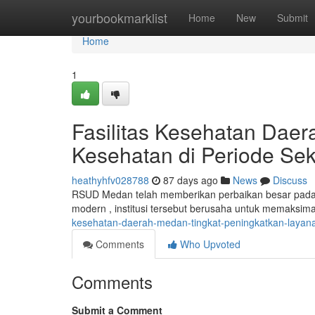
Home
yourbookmarklist
Home
New
Submit
Home
1
Fasilitas Kesehatan Dae
Kesehatan di Periode Se
heathyhfv028788
87 days ago
News
Discuss
RSUD Medan telah memberikan perbaikan besar pada j
modern , institusi tersebut berusaha untuk memaksim
kesehatan-daerah-medan-tingkat-peningkatkan-layan
Comments
Who Upvoted
Comments
Submit a Comment