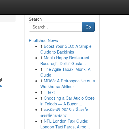
Search
Go
Published News
1
Boost Your SEO: A Simple
Guide to Backlinks
1
Meniu Happy Restaurant
București: Delicii Gusta...
1
The Agile Tabaxi Monk: A
Guide
gi
1
MD88: A Retrospective on a
as-
Workhorse Airliner
1
```text
1
Choosing a Car Audio Store
in Toledo — A Buyer'...
1
เครดิตฟรี 2026: สล็อตเว็บ
ตรงที่ห้ามพลาด!
1
NFL London Taxi Guide:
London Taxi Fares, Airpo...