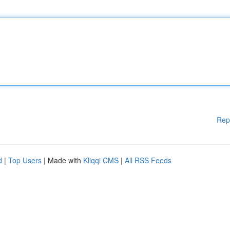
Rep
d
|
Top Users
| Made with
Kliqqi CMS
|
All RSS Feeds