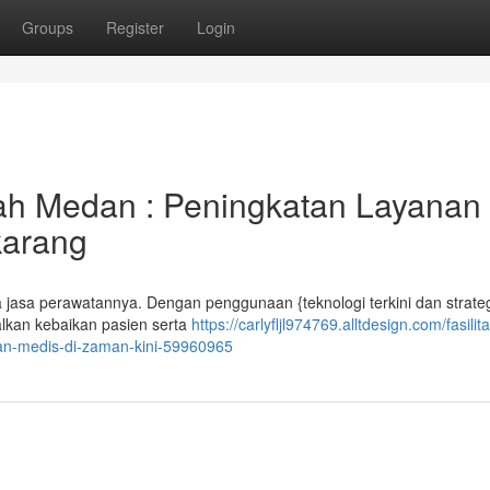
Groups
Register
Login
rah Medan : Peningkatan Layanan
karang
asa perawatannya. Dengan penggunaan {teknologi terkini dan strate
alkan kebaikan pasien serta
https://carlyfljl974769.alltdesign.com/fasilit
an-medis-di-zaman-kini-59960965