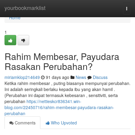
Home
yourbookmarklist
Togg
navi
Home
1
Rahim Membesar, Payudara
Rasakan Perubahan?
miriamklop214649
91 days ago
News
Discuss
Ketika rahim membesar , puting biasanya mempunyai perubahan.
Ini adalah seringkali berlaku kepada ibu yang akan hamil .
{Perubahan ini dapat termasuk kebesaran , sensitiviti, serta
perubahan
https://nettieskcr836341.win-
blog.com/22450716/rahim-membesar-payudara-rasakan-
perubahan
Comments
Who Upvoted