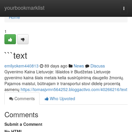
Home
yourbookmarklist
Togg
navi
Home
1
```text
emilyokem440813
89 days ago
News
Discuss
Gyvenimo Kaina Lietuvoje: Išlaidos ir Biudžetas Lietuvoje
gyvenimo kaina šiais metais kelia susirūpinimą daugelio žmonių.
Pajamos maistui, būtinajam ir transportui stovi didelę procentą
asmenų
https://tomasjvmn564252.bloggactivo.com/40266216/text
Comments
Who Upvoted
Comments
Submit a Comment
No HTML