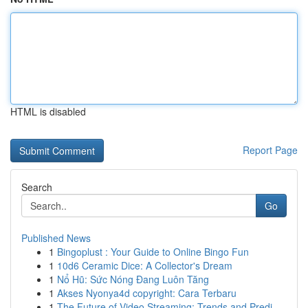
HTML is disabled
Report Page
Search
Go
Published News
1
Bingoplust : Your Guide to Online Bingo Fun
1
10d6 Ceramic Dice: A Collector's Dream
1
Nổ Hũ: Sức Nóng Đang Luôn Tăng
1
Akses Nyonya4d copyright: Cara Terbaru
1
The Future of Video Streaming: Trends and Predi...