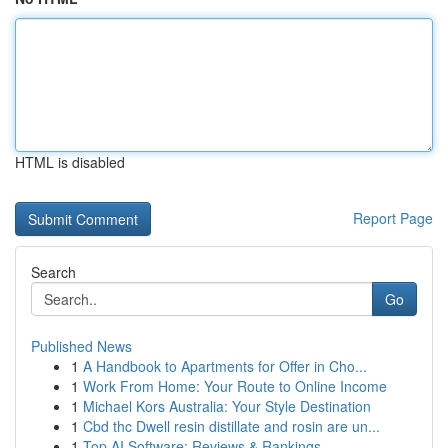
HTML is disabled
Report Page
Search
Go
Published News
1
A Handbook to Apartments for Offer in Cho...
1
Work From Home: Your Route to Online Income
1
Michael Kors Australia: Your Style Destination
1
Cbd thc Dwell resin distillate and rosin are un...
1
Top AI Software: Reviews & Rankings