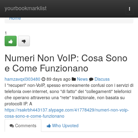
Home
yourbookmarklist
Togg
navi
Home
1
Numeri Non VoIP: Cosa Sono
e Come Funzionano
hamzavqxl303480
89 days ago
News
Discuss
I "recuperi" non-VoIP, spesso erroneamente confusi con i servizi di
telefonia over-internet, sono "di fatto" dei "collegamenti" telefonici
che operano attraverso una "rete" tradizionale, non basata su
protocolli IP. A
https://rsakrbh443137.slypage.com/41778429/numeri-non-voip-
cosa-sono-e-come-funzionano
Comments
Who Upvoted