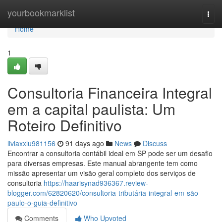
Home
yourbookmarklist
Togg
navi
Home
1
Consultoria Financeira Integral
em a capital paulista: Um
Roteiro Definitivo
liviaxxlu981156
91 days ago
News
Discuss
Encontrar a consultoria contábil ideal em SP pode ser um desafio
para diversas empresas. Este manual abrangente tem como
missão apresentar um visão geral completo dos serviços de
consultoria
https://haarisynad936367.review-
blogger.com/62820620/consultoria-tributária-integral-em-são-
paulo-o-guia-definitivo
Comments
Who Upvoted