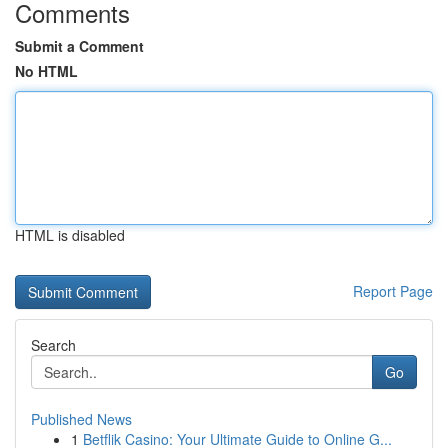
Comments
Submit a Comment
No HTML
HTML is disabled
Report Page
Search
Go
Published News
1
Betflik Casino: Your Ultimate Guide to Online G...