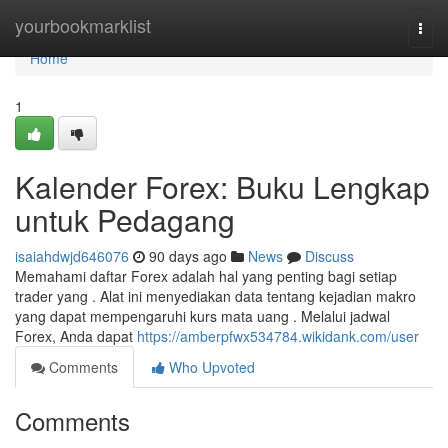
Home
yourbookmarklist
Togg
navi
Home
1
Kalender Forex: Buku Lengkap
untuk Pedagang
isaiahdwjd646076
90 days ago
News
Discuss
Memahami daftar Forex adalah hal yang penting bagi setiap
trader yang . Alat ini menyediakan data tentang kejadian makro
yang dapat mempengaruhi kurs mata uang . Melalui jadwal
Forex, Anda dapat
https://amberpfwx534784.wikidank.com/user
Comments
Who Upvoted
Comments