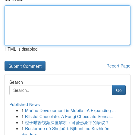
HTML is disabled
Report Page
Search
Go
Published News
1
Marine Development in Mobile : A Expanding ...
1
Blissful Chocolate: A Fungi Chocolate Sensa...
1
橙子喵酱视频深度解析：可爱形象下的争议？
1
Restorane në Shqipëri: Njihuni me Kuzhinën
Vendore