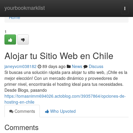
Home
yourbookmarklist
Togg
navi
Home
1
Alojar tu Sitio Web en Chile
janeyvcm038182
89 days ago
News
Discuss
Si buscas una solución rápida para alojar tu sitio web, ¡Chile es la
mejor elección! Con un mercado dinámico y proveedores de
primer nivel, encontrarás el hosting ideal para tus necesidades.
Desde Blogs, pasando
https://tomasnimm694026.actoblog.com/39357864/opciones-de-
hosting-en-chile
Comments
Who Upvoted
Comments