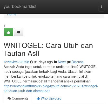
Home
yourbookmarklist
Togg
navi
Home
1
WNITOGEL: Cara Utuh dan
Tautan Asli
keziavbxl223798
91 days ago
News
Discuss
Apakah Anda ingin untuk bermain undian online? WNITOGEL
hadir sebagai jawaban terbaik bagi Anda. Ulasan ini akan
memberikan petunjuk lengkap tentang cara memulai di
WNITOGEL, termasuk detail mengenai aneka permainan
https://antongkmf082485.blog4youth.com/41723701/wnitogel-
panduan-utuh-dan-alamat-sah
Comments
Who Upvoted