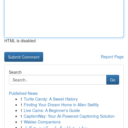
HTML is disabled
Report Page
Search
Go
Published News
1
Turtle Candy: A Sweet History
1
Finding Your Dream Home in Allen Swiftly
1
Live Cams: A Beginner's Guide
1
CaptionWay: Your AI-Powered Captioning Solution
1
Wakiso Companions
1
تنظيف خزانات المياه بمكة: شرح كامل