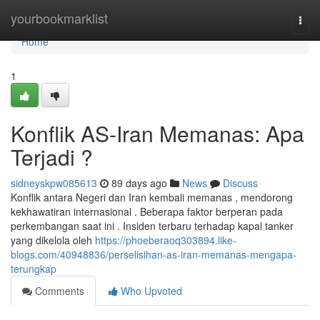
Home
yourbookmarklist
Togg
navi
Home
1
Konflik AS-Iran Memanas: Apa
Terjadi ?
sidneyskpw085613
89 days ago
News
Discuss
Konflik antara Negeri dan Iran kembali memanas , mendorong
kekhawatiran internasional . Beberapa faktor berperan pada
perkembangan saat ini . Insiden terbaru terhadap kapal tanker
yang dikelola oleh
https://phoeberaoq303894.like-
blogs.com/40948836/perselisihan-as-iran-memanas-mengapa-
terungkap
Comments
Who Upvoted