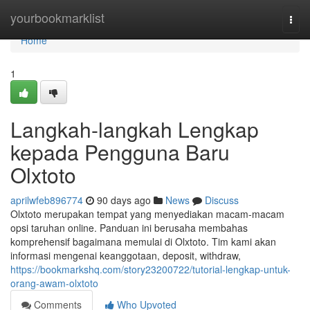
Home
yourbookmarklist
Togg
navi
Home
1
Langkah-langkah Lengkap
kepada Pengguna Baru
Olxtoto
aprilwfeb896774
90 days ago
News
Discuss
Olxtoto merupakan tempat yang menyediakan macam-macam
opsi taruhan online. Panduan ini berusaha membahas
komprehensif bagaimana memulai di Olxtoto. Tim kami akan
informasi mengenai keanggotaan, deposit, withdraw,
https://bookmarkshq.com/story23200722/tutorial-lengkap-untuk-
orang-awam-olxtoto
Comments
Who Upvoted