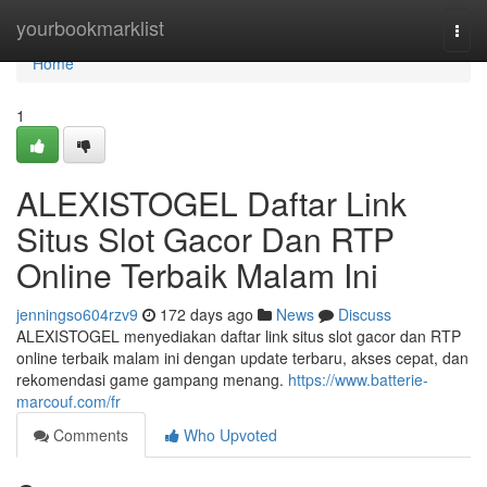
Home
yourbookmarklist
Togg
navi
Home
1
ALEXISTOGEL Daftar Link
Situs Slot Gacor Dan RTP
Online Terbaik Malam Ini
jenningso604rzv9
172 days ago
News
Discuss
ALEXISTOGEL menyediakan daftar link situs slot gacor dan RTP
online terbaik malam ini dengan update terbaru, akses cepat, dan
rekomendasi game gampang menang.
https://www.batterie-
marcouf.com/fr
Comments
Who Upvoted