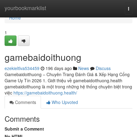
Home
yourbookmarklist
Togg
navi
Home
1
gamebaidoithuong
ezekieltlva534459
196 days ago
News
Discuss
Gamebaidoithuong – Chuyên Trang Đánh Giá & Xếp Hạng Cổng
Game Uy Tín 2026 1. Giới thiệu về gamebaidoithuong.health
gamebaidoithuong là một trong những hệ thống chuyên biệt trong
việc
https://gamebaidoithuong.health/
Comments
Who Upvoted
Comments
Submit a Comment
No HTML