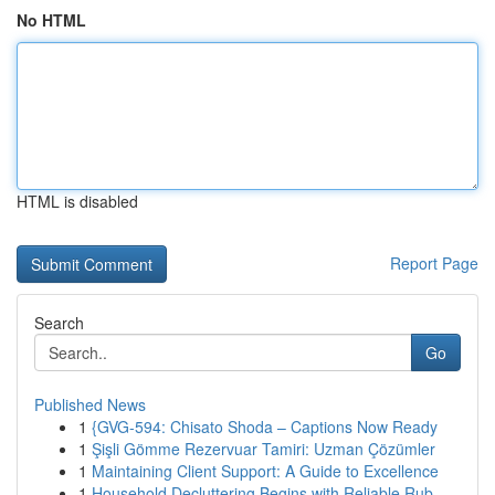
No HTML
HTML is disabled
Report Page
Search
Go
Published News
1
{GVG-594: Chisato Shoda – Captions Now Ready
1
Şişli Gömme Rezervuar Tamiri: Uzman Çözümler
1
Maintaining Client Support: A Guide to Excellence
1
Household Decluttering Begins with Reliable Rub...