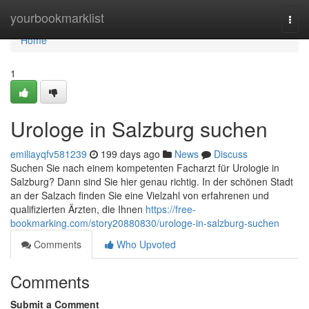
Home
yourbookmarklist
Togg
navi
Home
1
Urologe in Salzburg suchen
emiliayqfv581239
199 days ago
News
Discuss
Suchen Sie nach einem kompetenten Facharzt für Urologie in
Salzburg? Dann sind Sie hier genau richtig. In der schönen Stadt
an der Salzach finden Sie eine Vielzahl von erfahrenen und
qualifizierten Ärzten, die Ihnen
https://free-
bookmarking.com/story20880830/urologe-in-salzburg-suchen
Comments
Who Upvoted
Comments
Submit a Comment