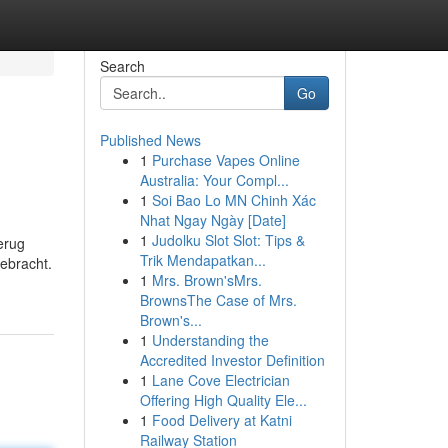
Search
Go
Published News
1
Purchase Vapes Online
Australia: Your Compl...
1
Soi Bao Lo MN Chinh Xác
Nhat Ngay Ngày [Date]
1
Judolku Slot Slot: Tips &
erug
Trik Mendapatkan...
gebracht.
1
Mrs. Brown'sMrs.
BrownsThe Case of Mrs.
Brown's...
1
Understanding the
Accredited Investor Definition
1
Lane Cove Electrician
Offering High Quality Ele...
1
Food Delivery at Katni
Railway Station