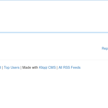
Rep
d
|
Top Users
| Made with
Kliqqi CMS
|
All RSS Feeds