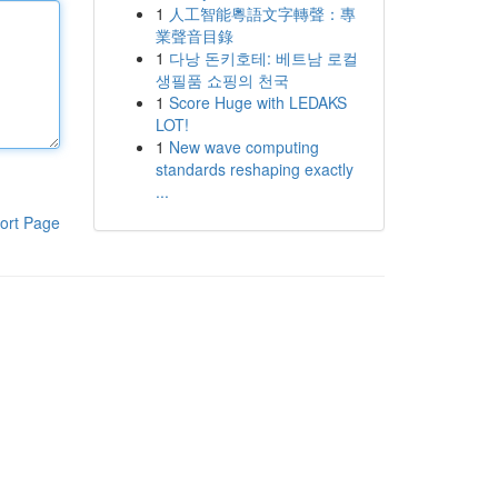
1
人工智能粵語文字轉聲：專
業聲音目錄
1
다낭 돈키호테: 베트남 로컬
생필품 쇼핑의 천국
1
Score Huge with LEDAKS
LOT!
1
New wave computing
standards reshaping exactly
...
ort Page