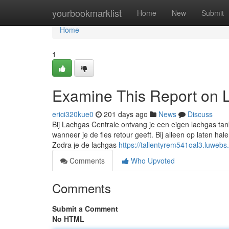
Home
yourbookmarklist
Home
New
Submit
Home
1
Examine This Report on
erici320kue0
201 days ago
News
Discuss
Bij Lachgas Centrale ontvang je een eigen lachgas tank
wanneer je de fles retour geeft. Bij alleen op laten ha
Zodra je de lachgas
https://tallentyrem541oal3.luwebs
Comments
Who Upvoted
Comments
Submit a Comment
No HTML