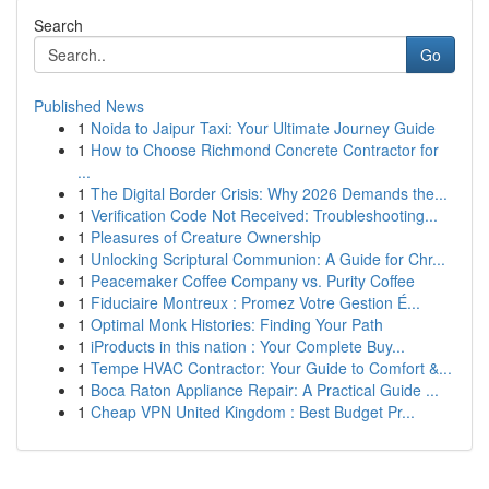
Search
Go
Published News
1
Noida to Jaipur Taxi: Your Ultimate Journey Guide
1
How to Choose Richmond Concrete Contractor for
...
1
The Digital Border Crisis: Why 2026 Demands the...
1
Verification Code Not Received: Troubleshooting...
1
Pleasures of Creature Ownership
1
Unlocking Scriptural Communion: A Guide for Chr...
1
Peacemaker Coffee Company vs. Purity Coffee
1
Fiduciaire Montreux : Promez Votre Gestion É...
1
Optimal Monk Histories: Finding Your Path
1
iProducts in this nation : Your Complete Buy...
1
Tempe HVAC Contractor: Your Guide to Comfort &...
1
Boca Raton Appliance Repair: A Practical Guide ...
1
Cheap VPN United Kingdom : Best Budget Pr...