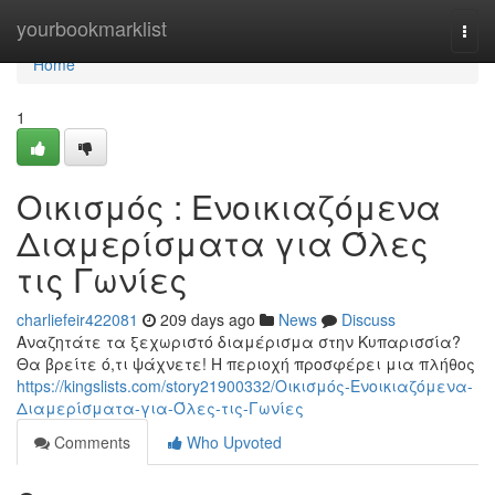
Home
yourbookmarklist
Togg
navi
Home
1
Οικισμός : Ενοικιαζόμενα
Διαμερίσματα για Όλες
τις Γωνίες
charliefeir422081
209 days ago
News
Discuss
Αναζητάτε τα ξεχωριστό διαμέρισμα στην Κυπαρισσία?
Θα βρείτε ό,τι ψάχνετε! Η περιοχή προσφέρει μια πλήθος
https://kingslists.com/story21900332/Οικισμός-Ενοικιαζόμενα-
Διαμερίσματα-για-Όλες-τις-Γωνίες
Comments
Who Upvoted