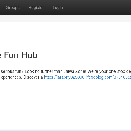
Groups
Register
Login
e Fun Hub
serious fun? Look no further than Jalwa Zone! We're your one-stop de
g experiences. Discover a
https://larapriy323090.life3dblog.com/3751655