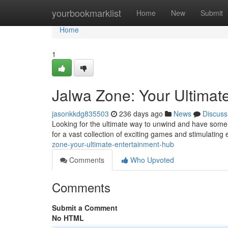
Home
yourbookmarklist
Home
New
Submit
Home
1
Jalwa Zone: Your Ultimat
jasonkkdg835503
236 days ago
News
Discuss
Looking for the ultimate way to unwind and have some 
for a vast collection of exciting games and stimulatin
zone-your-ultimate-entertainment-hub
Comments
Who Upvoted
Comments
Submit a Comment
No HTML