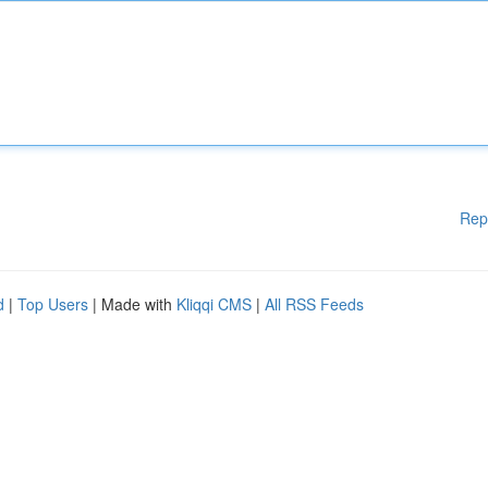
Rep
d
|
Top Users
| Made with
Kliqqi CMS
|
All RSS Feeds