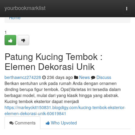
Home
yourbookmarklist
Togg
navi
Home
1
Patung Kucing Tembok :
Elemen Dekorasi Unik
berthawncz274228
236 days ago
News
Discuss
Berikan sentuhan unik pada rumah Anda dengan ornamen
dinding berupa figur tembok. Opsi|Varietas ini tersedia dalam
berbagai model, mulai dari yang klasik hingga yang abstrak.
Kucing tembok eksterior dapat menjadi
https://marleyckit150831.blogdigy.com/kucing-tembok-eksterior-
elemen-dekorasi-unik-60619841
Comments
Who Upvoted