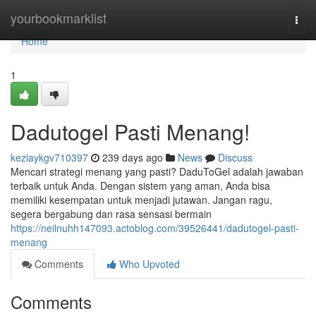
Home
yourbookmarklist
Togg
navi
Home
1
Dadutogel Pasti Menang!
keziaykgv710397
239 days ago
News
Discuss
Mencari strategi menang yang pasti? DaduToGel adalah jawaban
terbaik untuk Anda. Dengan sistem yang aman, Anda bisa
memiliki kesempatan untuk menjadi jutawan. Jangan ragu,
segera bergabung dan rasa sensasi bermain
https://neilnuhh147093.actoblog.com/39526441/dadutogel-pasti-
menang
Comments
Who Upvoted
Comments