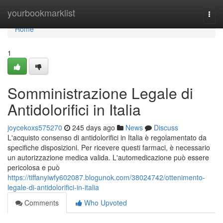
Home
yourbookmarklist
Togg
navi
Home
1
Somministrazione Legale di
Antidolorifici in Italia
joycekoxs575270
245 days ago
News
Discuss
L'acquisto consenso di antidolorifici in Italia è regolamentato da
specifiche disposizioni. Per ricevere questi farmaci, è necessario
un autorizzazione medica valida. L'automedicazione può essere
pericolosa e può
https://tiffanyiwfy602087.blogunok.com/38024742/ottenimento-
legale-di-antidolorifici-in-italia
Comments
Who Upvoted