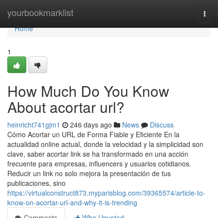
Home
yourbookmarklist
Togg
navi
Home
1
How Much Do You Know
About acortar url?
heinricht741gjm1
246 days ago
News
Discuss
Cómo Acortar un URL de Forma Fiable y Eficiente En la
actualidad online actual, donde la velocidad y la simplicidad son
clave, saber acortar link se ha transformado en una acción
frecuente para empresas, influencers y usuarios cotidianos.
Reducir un link no solo mejora la presentación de tus
publicaciones, sino
https://virtualconstruct873.myparisblog.com/39365574/article-to-
know-on-acortar-url-and-why-it-is-trending
Comments
Who Upvoted