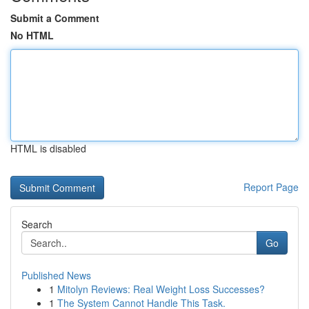
Submit a Comment
No HTML
HTML is disabled
Report Page
Search
Go
Published News
1
Mitolyn Reviews: Real Weight Loss Successes?
1
The System Cannot Handle This Task.