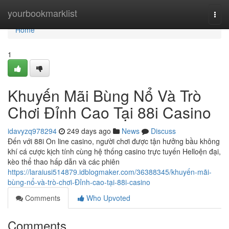
Home
yourbookmarklist
Togg
navi
Home
1
Khuyến Mãi Bùng Nổ Và Trò
Chơi Đỉnh Cao Tại 88i Casino
idavyzq978294
249 days ago
News
Discuss
Đến với 88i On line casino, người chơi được tận hưởng bầu không
khí cá cược kịch tính cùng hệ thống casino trực tuyến Helloện đại,
kèo thể thao hấp dẫn và các phiên
https://laraiusi514879.idblogmaker.com/36388345/khuyến-mãi-
bùng-nổ-và-trò-chơi-Đỉnh-cao-tại-88i-casino
Comments
Who Upvoted
Comments