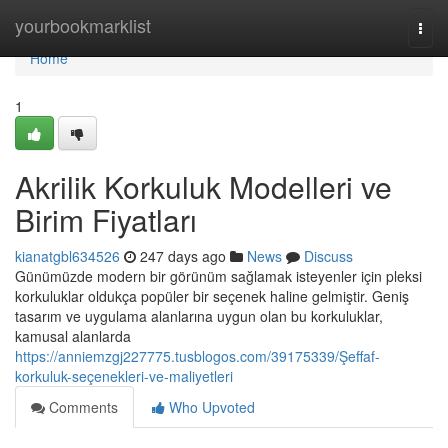
Home
yourbookmarklist
Togg
navi
Home
1
Akrilik Korkuluk Modelleri ve
Birim Fiyatları
kianatgbl634526
247 days ago
News
Discuss
Günümüzde modern bir görünüm sağlamak isteyenler için pleksi
korkuluklar oldukça popüler bir seçenek haline gelmiştir. Geniş
tasarım ve uygulama alanlarına uygun olan bu korkuluklar,
kamusal alanlarda
https://anniemzgj227775.tusblogos.com/39175339/Şeffaf-
korkuluk-seçenekleri-ve-maliyetleri
Comments
Who Upvoted