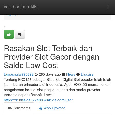
Home
yourbookmarklist
Togg
navi
Home
1
Rasakan Slot Terbaik dari
Provider Slot Gacor dengan
Saldo Low Cost
tomasngjw995892
265 days ago
News
Discuss
Tentang EXO123 sebagai Situs Slot Digital Slot populer telah telah
jadi hiburan primadona di Indonesia. Agen EXO123 memamerkan
pengalaman berjudi slot jackpot mudah dari aneka provider
ternama seperti Betsoft. Lewat
https://denisajoa822488.wikievia.com/user
Comments
Who Upvoted