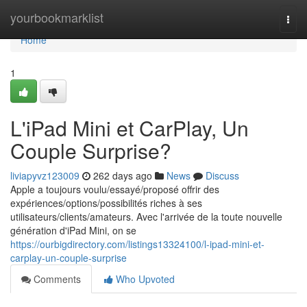
Home
yourbookmarklist
Togg
navi
Home
1
L'iPad Mini et CarPlay, Un
Couple Surprise?
liviapyvz123009
262 days ago
News
Discuss
Apple a toujours voulu/essayé/proposé offrir des
expériences/options/possibilités riches à ses
utilisateurs/clients/amateurs. Avec l'arrivée de la toute nouvelle
génération d'iPad Mini, on se
https://ourbigdirectory.com/listings13324100/l-ipad-mini-et-
carplay-un-couple-surprise
Comments
Who Upvoted