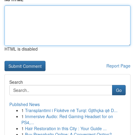
HTML is disabled
Report Page
Search
Go
Published News
1
Transplantimi i Flokëve në Turqi: Gjithçka që D...
1
Immersive Audio: Red Gaming Headset for on
PS4,...
1
Hair Restoration in this City : Your Guide ...
1
Buy Pregabalin Online: A Convenient Option?