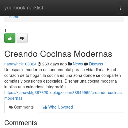
Home
yourbookmarklist
Togg
navi
Home
1
Creando Cocinas Modernas
nanawhek163324
263 days ago
News
Discuss
Un espacio moderno es fundamental para la vida diaria. En el
corazón de tu hogar, la cocina es una zona donde se comparten
comidas y ocasiones especiales. Diseñar una cocina moderna
implica una cuidadosa integración
https://kianawkfg387620.idblogz.com/38849965/creando-cocinas-
modernas
Comments
Who Upvoted
Comments