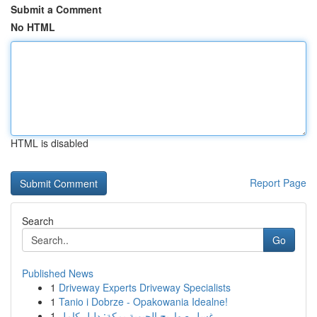
Submit a Comment
No HTML
HTML is disabled
Report Page
Search
Go
Published News
1
Driveway Experts Driveway Specialists
1
Tanio i Dobrze - Opakowania Idealne!
1
غسل صهاريج الحيوية بمكة: دليل كامل