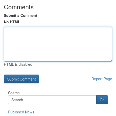
Comments
Submit a Comment
No HTML
HTML is disabled
Report Page
Search
Go
Published News