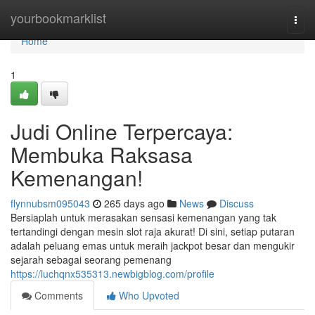
Home
yourbookmarklist
Togg
navi
Home
1
Judi Online Terpercaya:
Membuka Raksasa
Kemenangan!
flynnubsm095043
265 days ago
News
Discuss
Bersiaplah untuk merasakan sensasi kemenangan yang tak
tertandingi dengan mesin slot raja akurat! Di sini, setiap putaran
adalah peluang emas untuk meraih jackpot besar dan mengukir
sejarah sebagai seorang pemenang
https://luchqnx535313.newbigblog.com/profile
Comments
Who Upvoted