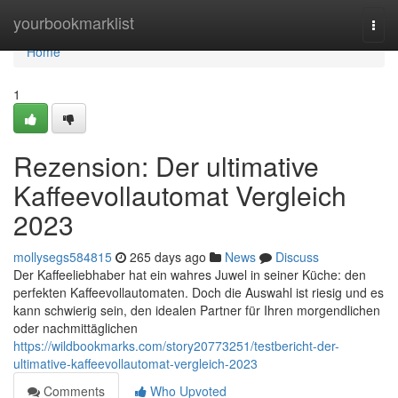
Home
yourbookmarklist
Togg
navi
Home
1
Rezension: Der ultimative
Kaffeevollautomat Vergleich
2023
mollysegs584815
265 days ago
News
Discuss
Der Kaffeeliebhaber hat ein wahres Juwel in seiner Küche: den
perfekten Kaffeevollautomaten. Doch die Auswahl ist riesig und es
kann schwierig sein, den idealen Partner für Ihren morgendlichen
oder nachmittäglichen
https://wildbookmarks.com/story20773251/testbericht-der-
ultimative-kaffeevollautomat-vergleich-2023
Comments
Who Upvoted