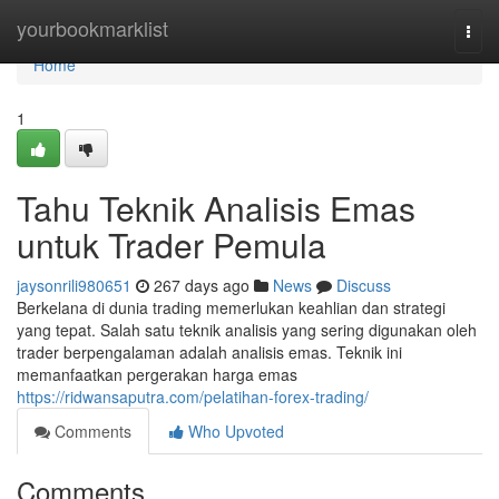
Home
yourbookmarklist
Togg
navi
Home
1
Tahu Teknik Analisis Emas
untuk Trader Pemula
jaysonrili980651
267 days ago
News
Discuss
Berkelana di dunia trading memerlukan keahlian dan strategi
yang tepat. Salah satu teknik analisis yang sering digunakan oleh
trader berpengalaman adalah analisis emas. Teknik ini
memanfaatkan pergerakan harga emas
https://ridwansaputra.com/pelatihan-forex-trading/
Comments
Who Upvoted
Comments