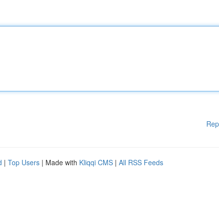
Rep
d
|
Top Users
| Made with
Kliqqi CMS
|
All RSS Feeds