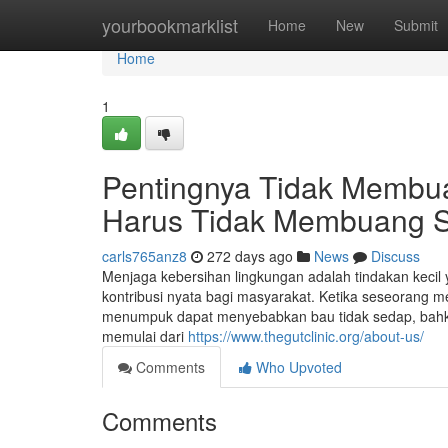
Home
yourbookmarklist
Home
New
Submit
Home
1
Pentingnya Tidak Memb
Harus Tidak Membuang
carls765anz8
272 days ago
News
Discuss
Menjaga kebersihan lingkungan adalah tindakan kecil y
kontribusi nyata bagi masyarakat. Ketika seseorang
menumpuk dapat menyebabkan bau tidak sedap, bahkan
memulai dari
https://www.thegutclinic.org/about-us/
Comments
Who Upvoted
Comments