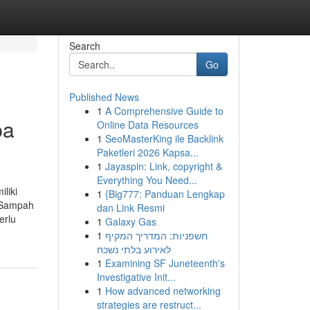
Search
Go
Published News
1
A Comprehensive Guide to
pa
Online Data Resources
1
SeoMasterKing ile Backlink
Paketleri 2026 Kapsa...
1
Jayaspin: Link, copyright &
Everything You Need...
liki
1
{Big777: Panduan Lengkap
. Sampah
dan Link Resmi
erlu
1
Galaxy Gas
1
חשפניות: המדריך המקיף
לאירוע בלתי נשכח
1
Examining SF Juneteenth's
Investigative Init...
1
How advanced networking
strategies are restruct...