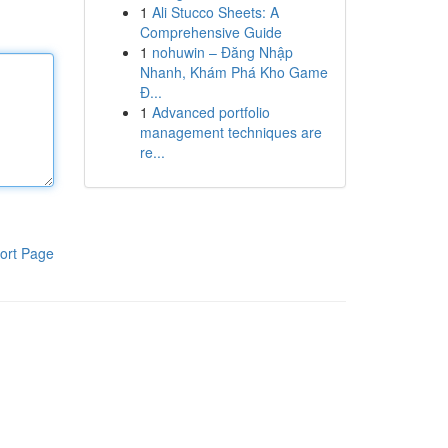
1
Ali Stucco Sheets: A
Comprehensive Guide
1
nohuwin – Đăng Nhập
Nhanh, Khám Phá Kho Game
Đ...
1
Advanced portfolio
management techniques are
re...
ort Page