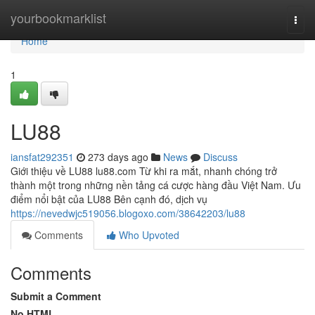
Home
yourbookmarklist
Togg
navi
Home
1
LU88
iansfat292351
273 days ago
News
Discuss
Giới thiệu về LU88 lu88.com Từ khi ra mắt, nhanh chóng trở
thành một trong những nền tảng cá cược hàng đầu Việt Nam. Ưu
điểm nổi bật của LU88 Bên cạnh đó, dịch vụ
https://nevedwjc519056.blogoxo.com/38642203/lu88
Comments
Who Upvoted
Comments
Submit a Comment
No HTML