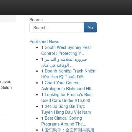
Search
Go
Published News
1
South West Sydney Pest
Control : Protecting Y...
1
ضرورة السلامة و التدابير
الوقائية في كيان ...
1
Doanh Nghiệp Trách Nhiệm
Hữu Hạn Kỹ Thuật Điệ...
n avec
1
Chart Your Course:
s Selon
Astrologer in Richmond Hil...
1
Looking for Fresno's Best
Used Cars Under $15,000
1
24club Sòng Bài Trực
Tuyến Hàng Đầu Việt Nam
1
Best Clinical Coding
Programs Around The...
1
爱思助手：全面评测与实用