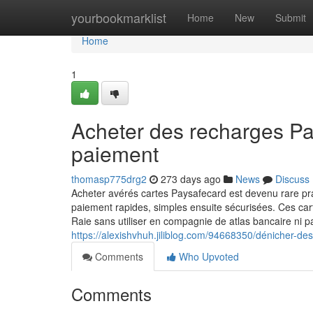
Home
yourbookmarklist
Home
New
Submit
Home
1
Acheter des recharges Pa
paiement
thomasp775drg2
273 days ago
News
Discuss
Acheter avérés cartes Paysafecard est devenu rare p
paiement rapides, simples ensuite sécurisées. Ces ca
Raie sans utiliser en compagnie de atlas bancaire ni p
https://alexishvhuh.jiliblog.com/94668350/dénicher-
Comments
Who Upvoted
Comments