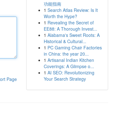
功能指南
1
Search Atlas Review: Is It
Worth the Hype?
1
Revealing the Secret of
EE88: A Thorough Invest...
1
Alabama's Sweet Roots: A
Historical & Cultural...
1
PC Gaming Chair Factories
in China: the year 20...
1
Artisanal Indian Kitchen
Coverings: A Glimpse o...
1
AI SEO: Revolutionizing
Your Search Strategy
ort Page