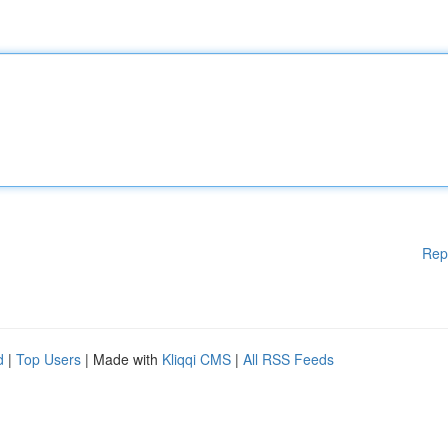
Rep
d
|
Top Users
| Made with
Kliqqi CMS
|
All RSS Feeds