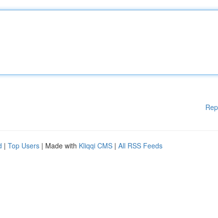
Rep
d
|
Top Users
| Made with
Kliqqi CMS
|
All RSS Feeds