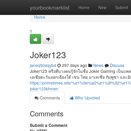
Home
yourbookmarklist
Home
New
Submit
Home
1
Joker123
janeq504qyb4
297 days ago
News
Discuss
Joker123 หรือที่บางคนรู้จักในชื่อ Joker Gaming เป็นแ
เอเชียตะวันออกเฉียงใต้ เช่น ไทย มาเลเซีย กัมพูชา และอิ
https://primetimes.site/%e1%9e%a2%e1%9f%9
joker123khmer/
Comments
Who Upvoted
Comments
Submit a Comment