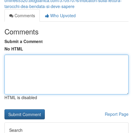
online65320.blogdanica.com/37057076/indicatori-sulla-lettura-
tarocchi-dea-bendata-si-deve-sapere
Comments
Who Upvoted
Comments
Submit a Comment
No HTML
HTML is disabled
Report Page
Search