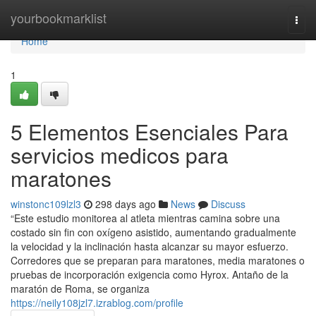
Home
yourbookmarklist
Togg
navi
Home
1
5 Elementos Esenciales Para
servicios medicos para
maratones
winstonc109lzl3
298 days ago
News
Discuss
“Este estudio monitorea al atleta mientras camina sobre una
costado sin fin con oxígeno asistido, aumentando gradualmente
la velocidad y la inclinación hasta alcanzar su mayor esfuerzo.
Corredores que se preparan para maratones, media maratones o
pruebas de incorporación exigencia como Hyrox. Antaño de la
maratón de Roma, se organiza
https://neily108jzl7.izrablog.com/profile