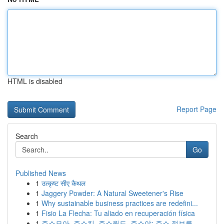
HTML is disabled
Report Page
Search
Go
Published News
1
उत्कृष्ट सीए कैथल
1
Jaggery Powder: A Natural Sweetener's Rise
1
Why sustainable business practices are redefini...
1
Fisio La Flecha: Tu aliado en recuperación física
1
주소모아, 주소킹, 주소월드, 주소야: 주소 정보를...