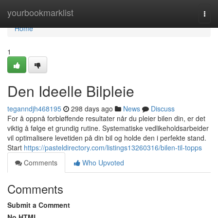
Home
yourbookmarklist
Togg
navi
Home
1
Den Ideelle Bilpleie
teganndjh468195
298 days ago
News
Discuss
For å oppnå forbløffende resultater når du pleier bilen din, er det
viktig å følge et grundig rutine. Systematiske vedlikeholdsarbeider
vil optimalisere levetiden på din bil og holde den i perfekte stand.
Start
https://pasteldirectory.com/listings13260316/bilen-til-topps
Comments
Who Upvoted
Comments
Submit a Comment
No HTML