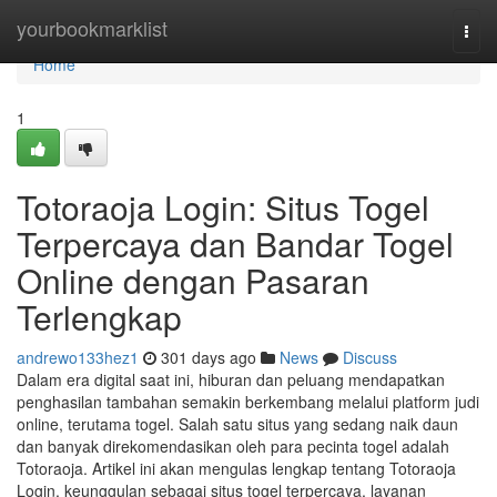
Home
yourbookmarklist
Togg
navi
Home
1
Totoraoja Login: Situs Togel
Terpercaya dan Bandar Togel
Online dengan Pasaran
Terlengkap
andrewo133hez1
301 days ago
News
Discuss
Dalam era digital saat ini, hiburan dan peluang mendapatkan
penghasilan tambahan semakin berkembang melalui platform judi
online, terutama togel. Salah satu situs yang sedang naik daun
dan banyak direkomendasikan oleh para pecinta togel adalah
Totoraoja. Artikel ini akan mengulas lengkap tentang Totoraoja
Login, keunggulan sebagai situs togel terpercaya, layanan