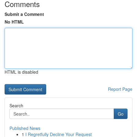
Comments
Submit a Comment
No HTML
HTML is disabled
Report Page
Search
Go
Published News
1
I Regretfully Decline Your Request