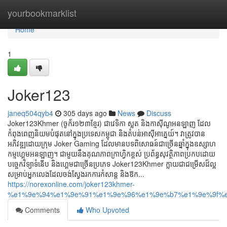
Home
yourbookmarklist
Home
1
Joker123
janeq504qyb4
305 days ago
News
Discuss
Joker123Khmer (ចូក័រ១២៣ខ្មែរ) ជាវេទិកា ស្លត និងកាស៊ីណូអនឡាញ ដែល
កំពុងពេញនិយមបំផុតនៅក្នុងប្រទេសកម្ពុជា និងតំបន់អាស៊ីអាគ្នេយ៍។ វាត្រូវបាន
អភិវឌ្ឍដោយក្រុម Joker Gaming ដែលមានបទពិសោធន៍ជាច្រើនឆ្នាំក្នុងឧស្សាហ
កម្មហ្គេមអនឡាញ។ ជាមួយនឹងគុណភាពក្រាហ្វិកខ្ពស់ ប្រព័ន្ធសុវត្ថិភាពប្រកបដោយ
បច្ចេកវិទ្យាទំនើប និងហ្គេមជាច្រើនប្រភេទ Joker123Khmer ក្លាយជាជម្រើសដ៏ល្អ
សម្រាប់អ្នកលេងដែលចង់ស្វែងរកការកំសាន្ត និងឱក...
https://norexonline.com/joker123khmer-
%e1%9e%94%e1%9e%91%e1%9e%96%e1%9e%b7%e1%9e%9f%e
Comments
Who Upvoted