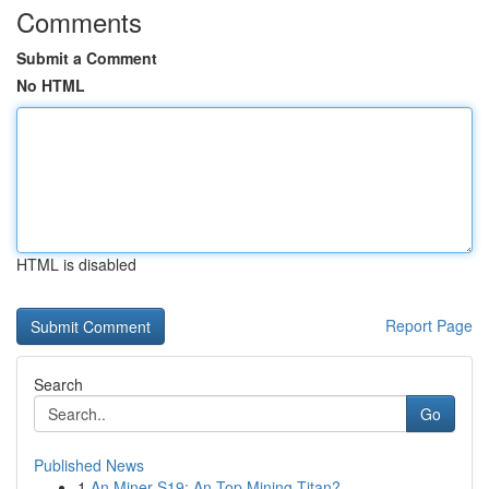
Comments
Submit a Comment
No HTML
HTML is disabled
Report Page
Search
Go
Published News
1
An Miner S19: An Top Mining Titan?