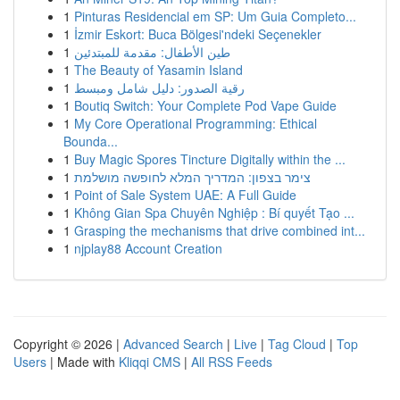
1
Pinturas Residencial em SP: Um Guia Completo...
1
İzmir Eskort: Buca Bölgesi'ndeki Seçenekler
1
طين الأطفال: مقدمة للمبتدئين
1
The Beauty of Yasamin Island
1
رقية الصدور: دليل شامل ومبسط
1
Boutiq Switch: Your Complete Pod Vape Guide
1
My Core Operational Programming: Ethical
Bounda...
1
Buy Magic Spores Tincture Digitally within the ...
1
צימר בצפון: המדריך המלא לחופשה מושלמת
1
Point of Sale System UAE: A Full Guide
1
Không Gian Spa Chuyên Nghiệp : Bí quyết Tạo ...
1
Grasping the mechanisms that drive combined int...
1
njplay88 Account Creation
Copyright © 2026 |
Advanced Search
|
Live
|
Tag Cloud
|
Top
Users
| Made with
Kliqqi CMS
|
All RSS Feeds