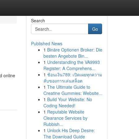
Search
Go
Published News
1
Binäre Optionen Broker: Die
besten Angebote Bin...
1
Understanding the VA9993
Register: A Comprehens...
1
ช้อนเงิน789: เปิดเผยทุกความ
d online
ลับของการเล่นสล็อต
1
The Ultimate Guide to
Creatine Gummies: Website...
1
Build Your Website: No
Coding Needed!
1
Reputable Website
Clearance Services by
Rubbish...
1
Unlock His Deep Desire:
The Download Guide