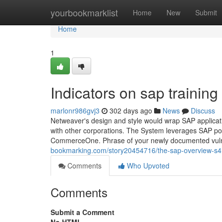
Home
yourbookmarklist
Home
New
Submit
Home
1
Indicators on sap traini
marlonr986gvj3
302 days ago
News
Discuss
Netweaver's design and style would wrap SAP applicatio
with other corporations. The System leverages SAP por
CommerceOne. Phrase of your newly documented vulnera
bookmarking.com/story20454716/the-sap-overview-s4
Comments
Who Upvoted
Comments
Submit a Comment