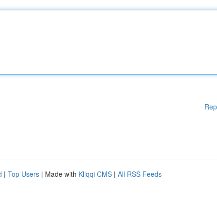
Rep
d
|
Top Users
| Made with
Kliqqi CMS
|
All RSS Feeds