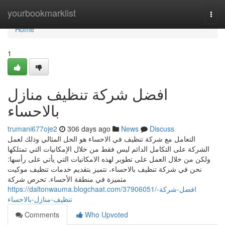
Home
yourbookmarklist
Togg
navi
Home
1
افضل شركة تنظيف منازل
بالاحساء
trumani677oje2
306 days ago
News
Discuss
التعامل مع شركة تنظيف في الاحساء هو الحل المثالي وذلك لعمل
الشركة على التكامل الدائم ليس فقط من خلال الإمكانيات التي تمتلكها
ولكن من خلال العمل على تطوير لهذه الامكانيات التي يأتي على رأسها:
نحن في شركة تنظيف بالاحساء، نتميز بتقديم خدمات تنظيف موكيت
متميزة في منطقة الأحساء. تحرص شركة
https://daltonwauma.blogchaat.com/37906051/افضل-شركة-
تنظيف-منازل-بالاحساء
Comments
Who Upvoted