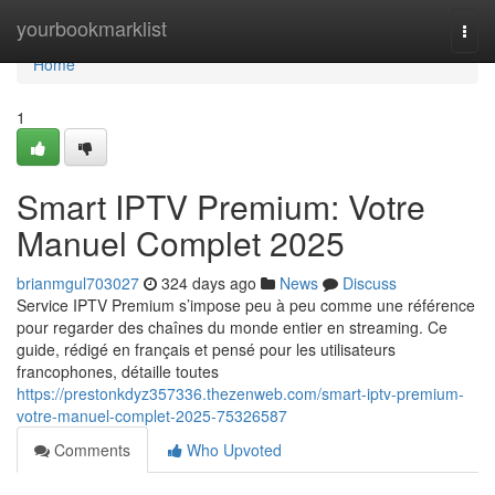
Home
yourbookmarklist
Togg
navi
Home
1
Smart IPTV Premium: Votre
Manuel Complet 2025
brianmgul703027
324 days ago
News
Discuss
Service IPTV Premium s’impose peu à peu comme une référence
pour regarder des chaînes du monde entier en streaming. Ce
guide, rédigé en français et pensé pour les utilisateurs
francophones, détaille toutes
https://prestonkdyz357336.thezenweb.com/smart-iptv-premium-
votre-manuel-complet-2025-75326587
Comments
Who Upvoted